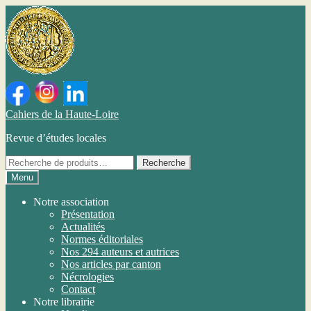
Aller
Aller
Cahiers de la Haute-Loire
à
au
Revue d’études locales
la
contenu
navigation
Pour
Recherche
chercher
Menu
un
ouvrage
Notre association
dans
Présentation
nos
Actualités
publications
Normes éditoriales
Nos 294 auteurs et autrices
Nos articles par canton
Nécrologies
Contact
Notre librairie