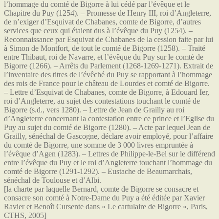
l’hommage du comté de Bigorre à lui cédé par l’évêque et le
Chapitre du Puy (1254). – Promesse de Henry III, roi d’Angleterre,
de n’exiger d’Esquivat de Chabanes, comte de Bigorre, d’autres
services que ceux qui étaient dus à l’évêque du Puy (1254). –
Reconnaissance par Esquivat de Chabanes de la cession faite par lui
à Simon de Montfort, de tout le comté de Bigorre (1258). – Traité
entre Thibaut, roi de Navarre, et l’évêque du Puy sur le comté de
Bigorre (1266). – Arrêts du Parlement (1268-1269-1271). Extrait de
l’inventaire des titres de l’évêché du Puy se rapportant à l’hommage
des rois de France pour le château de Lourdes et comté de Bigorre.
– Lettre d’Esquivat de Chabanes, comte de Bigorre, à Edouard Ier,
roi d’Angleterre, au sujet des contestations touchant le comté de
Bigorre (s.d., vers 1280). – Lettre de Jean de Grailly au roi
d’Angleterre concernant la contestation entre ce prince et l’Eglise du
Puy au sujet du comté de Bigorre (1280). – Acte par lequel Jean de
Grailly, sénéchal de Gascogne, déclare avoir employé, pour l’affaire
du comté de Bigorre, une somme de 3 000 livres empruntée à
l’évêque d’Agen (1283). – Lettres de Philippe-le-Bel sur le différend
entre l’évêque du Puy et le roi d’Angleterre touchant l’hommage du
comté de Bigorre (1291-1292). – Eustache de Beaumarchais,
sénéchal de Toulouse et d’Albi.
[la charte par laquelle Bernard, comte de Bigorre se consacre et
consacre son comté à Notre-Dame du Puy a été éditée par Xavier
Ravier et Benoît Cursente dans « Le cartulaire de Bigorre », Paris,
CTHS, 2005]