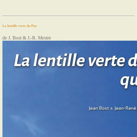
La lentille verte du Puy
de J. Bost & J.-R. Mestre