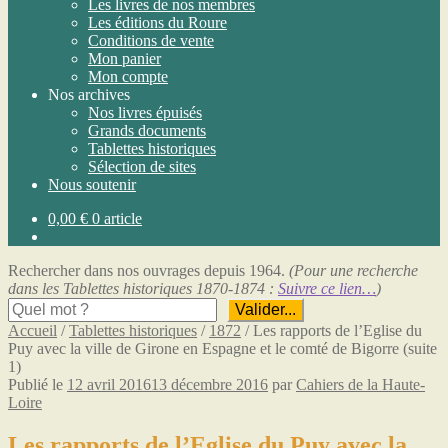
Les livres de nos membres
Les éditions du Roure
Conditions de vente
Mon panier
Mon compte
Nos archives
Nos livres épuisés
Grands documents
Tablettes historiques
Sélection de sites
Nous soutenir
0,00
€
0 article
Rechercher dans nos ouvrages depuis 1964.
(Pour une recherche
dans les Tablettes historiques 1870-1874 :
Suivre ce lien…
)
Valider...
Accueil
/
Tablettes historiques
/
1872
/
Les rapports de l’Eglise du
Puy avec la ville de Girone en Espagne et le comté de Bigorre (suite
1)
Publié le
12 avril 2016
13 décembre 2016
par
Cahiers de la Haute-
Loire
Les rapports de l’Eglise du Puy avec la