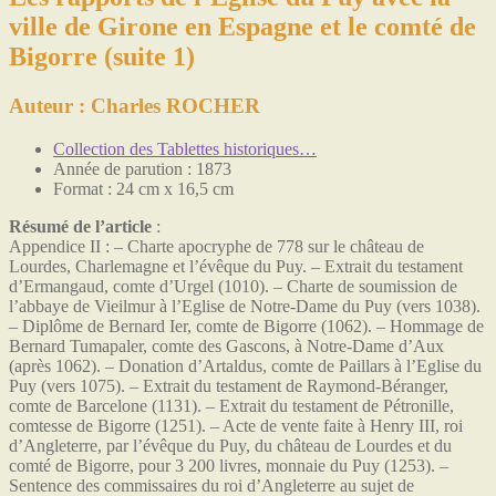
ville de Girone en Espagne et le comté de
Bigorre (suite 1)
Auteur :
Charles ROCHER
Collection des Tablettes historiques…
Année de parution : 1873
Format : 24 cm x 16,5 cm
Résumé de l’article
:
Appendice II : – Charte apocryphe de 778 sur le château de
Lourdes, Charlemagne et l’évêque du Puy. – Extrait du testament
d’Ermangaud, comte d’Urgel (1010). – Charte de soumission de
l’abbaye de Vieilmur à l’Eglise de Notre-Dame du Puy (vers 1038).
– Diplôme de Bernard Ier, comte de Bigorre (1062). – Hommage de
Bernard Tumapaler, comte des Gascons, à Notre-Dame d’Aux
(après 1062). – Donation d’Artaldus, comte de Paillars à l’Eglise du
Puy (vers 1075). – Extrait du testament de Raymond-Béranger,
comte de Barcelone (1131). – Extrait du testament de Pétronille,
comtesse de Bigorre (1251). – Acte de vente faite à Henry III, roi
d’Angleterre, par l’évêque du Puy, du château de Lourdes et du
comté de Bigorre, pour 3 200 livres, monnaie du Puy (1253). –
Sentence des commissaires du roi d’Angleterre au sujet de