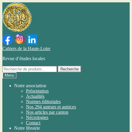
Aller
Aller
Cahiers de la Haute-Loire
à
au
Revue d’études locales
la
contenu
navigation
Pour
Recherche
chercher
Menu
un
ouvrage
Notre association
dans
Présentation
nos
Actualités
publications
Normes éditoriales
Nos 294 auteurs et autrices
Nos articles par canton
Nécrologies
Contact
Notre librairie