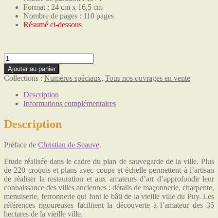
Format : 24 cm x 16,5 cm
Nombre de pages : 110 pages
Résumé ci-dessous
quantité
de
Ajouter au panier
Notes
Collections :
Numéros spéciaux
,
Tous nos ouvrages en vente
et
croquis
Description
pour
Informations complémentaires
servir
à
Description
la
réhabilitation
Préface de
Christian de Seauve
.
de
la
Etude réalisée dans le cadre du plan de sauvegarde de la ville. Plus
ville
de 220 croquis et plans avec coupe et échelle permettent à l’artisan
du
de réaliser la restauration et aux amateurs d’art d’approfondir leur
Puy
connaissance des villes anciennes : détails de maçonnerie, charpente,
menuiserie, ferronnerie qui font le bâti de la vieille ville du Puy. Les
références rigoureuses facilitent la découverte à l’amateur des 35
hectares de la vieille ville.